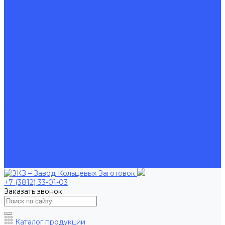
Разработка конструкторской документации
Механическая обработка
Термическая обработка металлов
Определение химического состава
Проведение контроля механических свойств
Проведение неразрушающего контроля
Проведение исследований макро и микроструктуры
Упаковка
Маркировка
Покупателям
Каталог продукции
Презентация
Сертификаты
Доставка
Реквизиты
Поставщикам
Работникам
Соискателям
Контакты
+7 (3812) 33-01-03
Заказать звонок
Каталог продукции