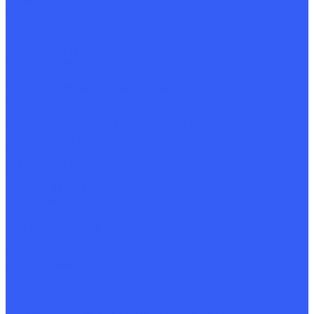
Соискателям
Контакты
...
Каталог продукции
Стальные фланцы
Заглушки стальные
Стальные прокладки восьмиугольного сечения для
фланцевых соединений
Комплектующие детали кранов шаровых
Специальные изделия по чертежам заказчика
Кольцевые заготовки
Слитки ЭШП
Стальная поковка от производителя
О заводе
История завода
Наше производство
Политика качества
Контроль качества
Технический каталог
Отзывы
Фотогалерея
Видео
Новости
Возможности