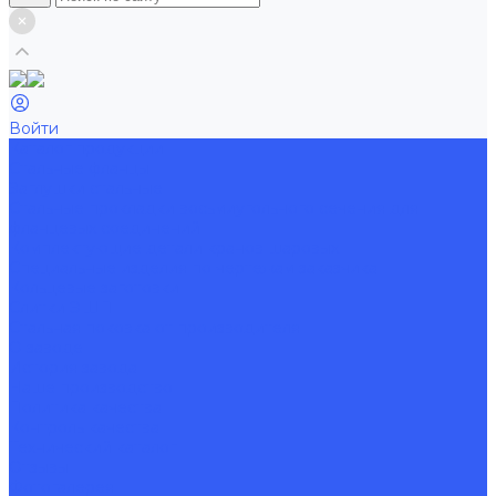
Войти
Каталог продукции
Стальные фланцы
Заглушки стальные
Стальные прокладки восьмиугольного сечения для
фланцевых соединений
Комплектующие детали кранов шаровых
Специальные изделия по чертежам заказчика
Кольцевые заготовки
Слитки ЭШП
Стальная поковка от производителя
О заводе
История завода
Наше производство
Политика качества
Контроль качества
Технический каталог
Отзывы
Фотогалерея