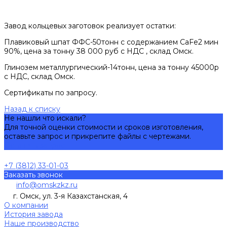
Завод кольцевых заготовок реализует остатки:
Плавиковый шпат ФФС-50тонн с содержанием CaFe2 мин
90%, цена за тонну 38 000 руб с НДС , склад Омск.
Глинозем металлургический-14тонн, цена за тонну 45000р
с НДС, склад Омск.
Сертификаты по запросу.
Назад к списку
Не нашли что искали?
Для точной оценки стоимости и сроков изготовления,
оставьте запрос и прикрепите файлы с чертежами.
Оставить запрос
+7 (3812) 33-01-03
Заказать звонок
info@omskzkz.ru
г. Омск, ул. 3-я Казахстанская, 4
О компании
История завода
Наше производство