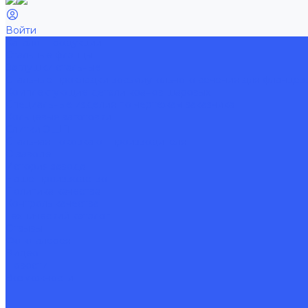
Войти
Каталог продукции
Стальные фланцы
Заглушки стальные
Стальные прокладки восьмиугольного сечения для фланце
Комплектующие детали кранов шаровых
Специальные изделия по чертежам заказчика
Кольцевые заготовки
Слитки ЭШП
Стальная поковка от производителя
О заводе
История завода
Наше производство
Политика качества
Контроль качества
Технический каталог
Отзывы
Фотогалерея
Видео
Новости
Возможности